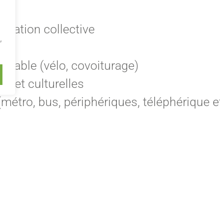
gés
uration collective
,
ces
durable (vélo, covoiturage)
es et culturelles
(métro, bus, périphériques, téléphérique e
hniques : Soins d’hygiène et de santé, o
activités d’éveil, entretien du matériel ;
lés : Besoins fondamentaux, prévention, 