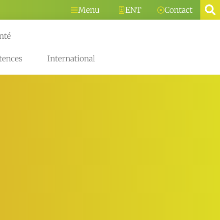
Menu
ENT
Contact
nté
tences
International