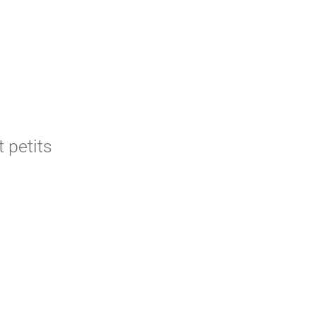
t petits
bservation de
diététique,