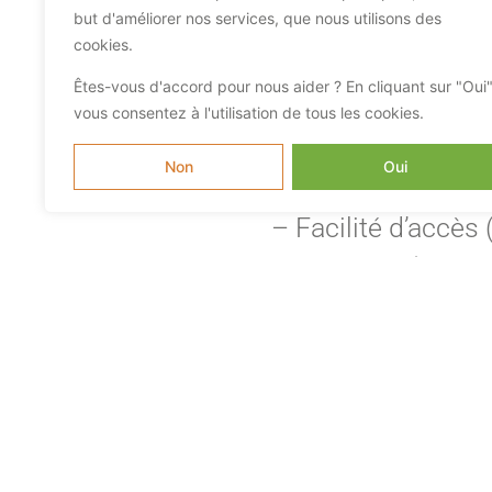
but d'améliorer nos services, que nous utilisons des
– 50 jours de con
cookies.
– Subvention resta
Êtes-vous d'accord pour nous aider ? En cliquant sur "Oui"
– Chèques vacan
vous consentez à l'utilisation de tous les cookies.
– Forfait mobilité 
Non
Oui
– Activités sportiv
– Facilité d’accès 
commerces)
Profil recherché:
– Compétences tec
l’enfant, sécurité, 
– Connaissances c