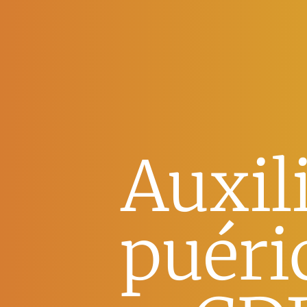
Auxil
puéri